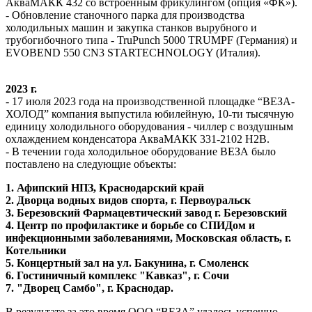
АкваМАКК 432 со встроенным фрикулингом (опция «ФК»).
- Обновление станочного парка для производства
холодильных машин и закупка станков вырубного и
трубогибочного типа - TruPunch 5000 TRUMPF (Германия) и
EVOBEND 550 CN3 STARTECHNOLOGY (Италия).
2023 г.
- 17 июля 2023 года на производственной площадке “ВЕЗА-
ХОЛОД” компания выпустила юбилейную, 10-ти тысячную
единицу холодильного оборудования - чиллер с воздушным
охлаждением конденсатора АкваМАКК 331-2102 Н2В.
- В течении года холодильное оборудование ВЕЗА было
поставлено на следующие объекты:
1. Афипский НПЗ, Краснодарский край
2. Дворца водных видов спорта, г. Первоуральск
3. Березовский Фармацевтический завод г. Березовский
4. Центр по профилактике и борьбе со СПИДом и
инфекционными заболеваниями, Московская область, г.
Котельники
5. Концертный зал на ул. Бакунина, г. Смоленск
6. Гостиничный комплекс "Кавказ", г. Сочи
7. "Дворец Самбо", г. Краснодар.
В результате за это время ООО “ВЕЗА” удалось успешно