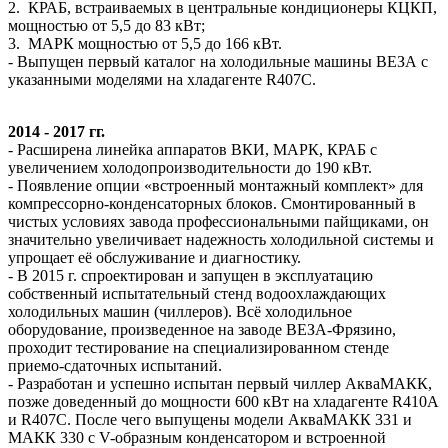
2. КРАБ, встраиваемых в центральные кондиционеры КЦКП,
мощностью от 5,5 до 83 кВт;
3. МАРК мощностью от 5,5 до 166 кВт.
- Выпущен первый каталог на холодильные машины ВЕЗА с
указанными моделями на хладагенте R407C.
2014 - 2017 гг.
- Расширена линейка аппаратов ВКИ, МАРК, КРАБ с
увеличением холодопроизводительности до 190 кВт.
- Появление опции «встроенный монтажный комплект» для
компрессорно-конденсаторных блоков. Смонтированный в
чистых условиях завода профессиональными пайщиками, он
значительно увеличивает надежность холодильной системы и
упрощает её обслуживание и диагностику.
- В 2015 г. спроектирован и запущен в эксплуатацию
собственный испытательный стенд водоохлаждающих
холодильных машин (чиллеров). Всё холодильное
оборудование, произведенное на заводе ВЕЗА-Фрязино,
проходит тестирование на специализированном стенде
приемо-сдаточных испытаний.
- Разработан и успешно испытан первый чиллер АкваМАКК,
позже доведенный до мощности 600 кВт на хладагенте R410A
и R407С. После чего выпущены модели АкваМАКК 331 и
МАКК 330 с V-образным конденсатором и встроенной