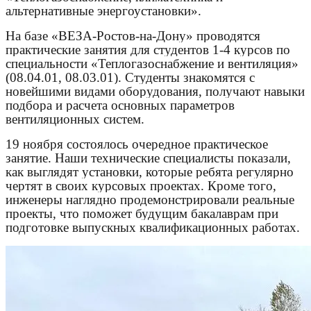
альтернативные энергоустановки
»
.
На
базе
«
ВЕЗА
-
Ростов
-
на
-
Дону
»
проводятся
практические
занятия
для
студентов
1-4
курсов
по
специальности
«
Теплогазоснабжение
и
вентиляция
»
(08.04.01, 08.03.01).
Студенты
знакомятся
с
новейшими
видами
оборудования
,
получают
навыки
подбора
и
расчета
основных
параметров
вентиляционных
систем
.
19
ноября
состоялось
очередное
практическое
занятие
. Наши т
ехнические
специалисты
показали,
как выглядят установки, которые ребята регулярно
чертят в своих курсовых проектах. Кроме того,
инженеры наглядно продемонстрировали реальные
проекты, что поможет будущим бакалаврам при
подготовке выпускных квалификационных работах.