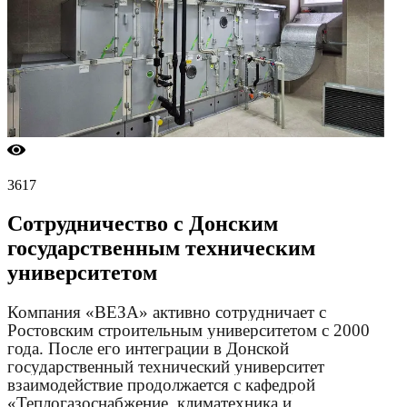
3617
Сотрудничество с Донским
государственным техническим
университетом
Компания «ВЕЗА» активно сотрудничает с
Ростовским строительным университетом с 2000
года. После
его интеграции
в
Донской
г
осударственный
т
ехнический
у
ниверситет
взаимодействие
продолжается
с
кафедрой
«
Теплогазоснабжение, климатехника и