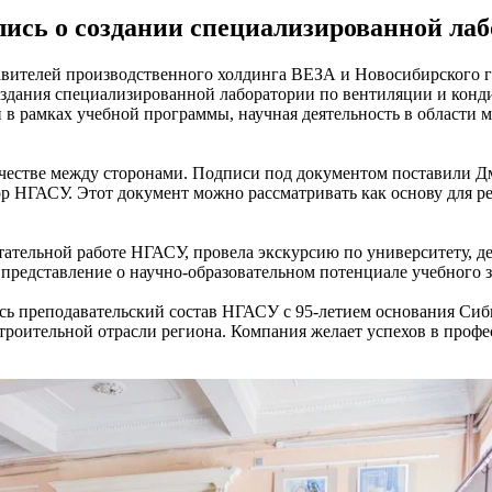
сь о создании специализированной лаб
ставителей производственного холдинга ВЕЗА и Новосибирского 
дания специализированной лаборатории по вентиляции и конди
в рамках учебной программы, научная деятельность в области 
честве между сторонами. Подписи под документом поставили Д
 НГАСУ. Этот документ можно рассматривать как основу для ре
ательной работе НГАСУ, провела экскурсию по университету, д
редставление о научно-образовательном потенциале учебного з
есь преподавательский состав НГАСУ с 95-летием основания Сиб
роительной отрасли региона. Компания желает успехов в профе