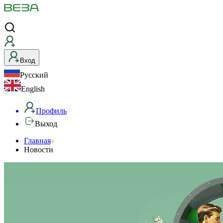
Вход
Русский
English
Профиль
Выход
Главная
Новости