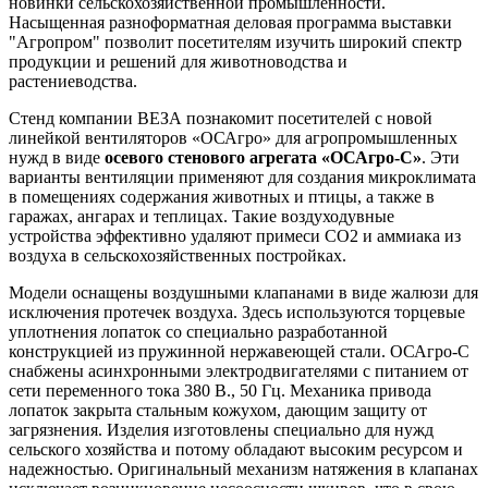
новинки сельскохозяйственной промышленности.
Насыщенная разноформатная деловая программа выставки
"Агропром" позволит посетителям изучить широкий спектр
продукции и решений для животноводства и
растениеводства.
Стенд компании ВЕЗА познакомит посетителей с новой
линейкой вентиляторов «ОСАгро» для агропромышленных
нужд в виде
осевого стенового агрегата «ОСАгро-С»
. Эти
варианты вентиляции применяют для создания микроклимата
в помещениях содержания животных и птицы, а также в
гаражах, ангарах и теплицах. Такие воздуходувные
устройства эффективно удаляют примеси CO2 и аммиака из
воздуха в сельскохозяйственных постройках.
Модели оснащены воздушными клапанами в виде жалюзи для
исключения протечек воздуха. Здесь используются торцевые
уплотнения лопаток со специально разработанной
конструкцией из пружинной нержавеющей стали. ОСАгро-С
снабжены асинхронными электродвигателями с питанием от
сети переменного тока 380 В., 50 Гц. Механика привода
лопаток закрыта стальным кожухом, дающим защиту от
загрязнения. Изделия изготовлены специально для нужд
сельского хозяйства и потому обладают высоким ресурсом и
надежностью. Оригинальный механизм натяжения в клапанах