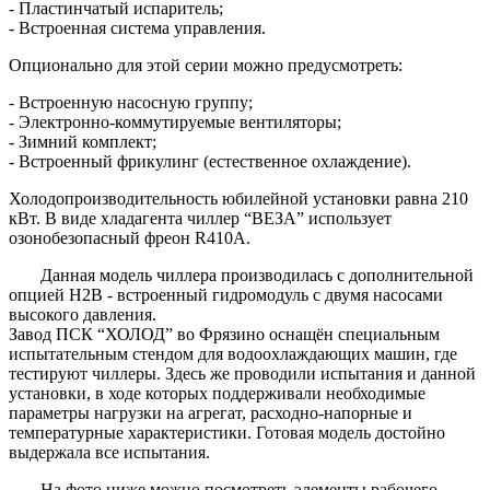
- Пластинчатый испаритель;
- Встроенная система управления.
Опционально для этой серии можно предусмотреть:
- Встроенную насосную группу;
- Электронно-коммутируемые вентиляторы;
- Зимний комплект;
- Встроенный фрикулинг (естественное охлаждение).
Холодопроизводительность юбилейной установки равна 210
кВт. В виде хладагента чиллер “ВЕЗА” использует
озонобезопасный фреон R410А.
Данная модель чиллера производилась с дополнительной
опцией H2B - встроенный гидромодуль с двумя насосами
высокого давления.
Завод ПСК “ХОЛОД” во Фрязино оснащён специальным
испытательным стендом для водоохлаждающих машин, где
тестируют чиллеры. Здесь же проводили испытания и данной
установки, в ходе которых поддерживали необходимые
параметры нагрузки на агрегат, расходно-напорные и
температурные характеристики. Готовая модель достойно
выдержала все испытания.
На фото ниже можно посмотреть элементы рабочего