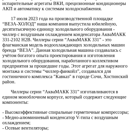
испарительные агрегаты ВКИ, прецизионные кондиционеры
АКП и автоматику к системам холодоснабжения.
17 июля 2023 года на производственной площадке
“ВЕЗА-ХОЛОД” наша компания выпустила юбилейную,
десятитысячную единицу холодильного оборудования -
чиллер с воздушным охлаждением конденсатора АкваМАКК
331-2102 Н2В. Чиллеры серии “АкваМАКК 331” - это
флагманская модель водоохлаждающих холодильных машин
бренда “ВЕЗА”. Данная холодильная машина создавалась с
учётом богатого опыта проектирования и изготовления
холодильного оборудования, наработанного коллективом
предприятия за прошедшие годы. Этот агрегат для наружного
монтажа и системы “чиллер-фанкойл”, создавался для
гостиничного комплекса "Кавказ" в городе Сочи, Хостинский
район.
Чиллеры серии “АкваМАКК 331” изготавливаются в
едином моноблочном корпусе, который содержит следующие
компоненты:
- Высокоэффективные спиральные герметичные компрессоры;
- Медно-алюминиевый конденсатор V-типа с воздушным
охлаждением;
- Осевые вентиляторы;